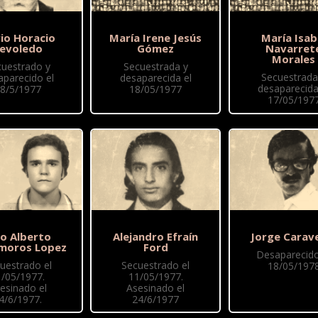
io Horacio
María Irene Jesús
María Isab
evoledo
Gómez
Navarret
Morales
cuestrado y
Secuestrada y
Secuestrada
aparecido el
desaparecida el
desaparecida
8/5/1977
18/05/1977
17/05/197
io Alberto
Alejandro Efraín
Jorge Carav
moros Lopez
Ford
Desaparecido
uestrado el
Secuestrado el
18/05/197
1/05/1977.
11/05/1977.
esinado el
Asesinado el
4/6/1977.
24/6/1977