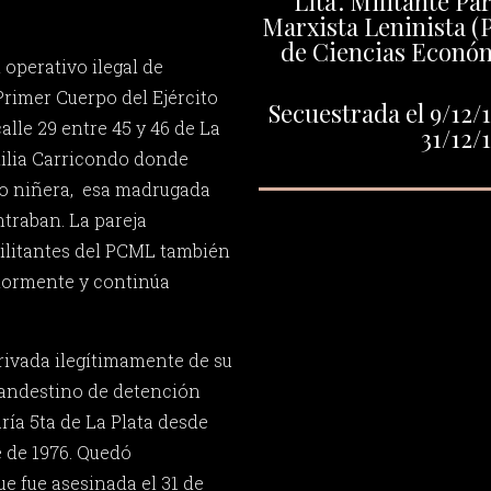
"Lita". Militante P
Marxista Leninista (
de Ciencias Económ
 operativo ilegal de
Primer Cuerpo del Ejército
Secuestrada el 9/12/1
calle 29 entre 45 y 46 de La
31/12/
amilia Carricondo donde
mo niñera, esa madrugada
traban. La pareja
ilitantes del PCML también
riormente y continúa
rivada ilegítimamente de su
clandestino de detención
ría 5ta de La Plata desde
 de 1976. Quedó
 fue asesinada el 31 de