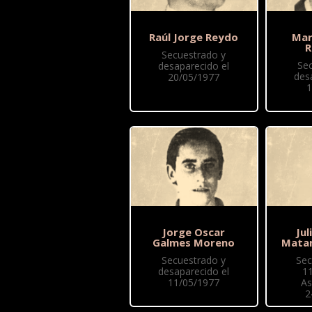
Raúl Jorge Reydo
Mar
R
Secuestrado y
Se
desaparecido el
des
20/05/1977
1
Jorge Oscar
Jul
Galmes Moreno
Mata
Secuestrado y
Sec
desaparecido el
1
11/05/1977
As
2