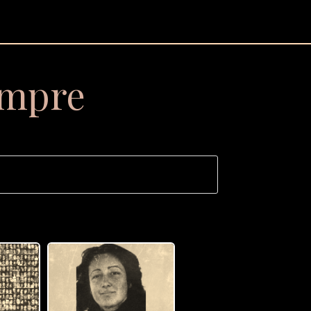
empre