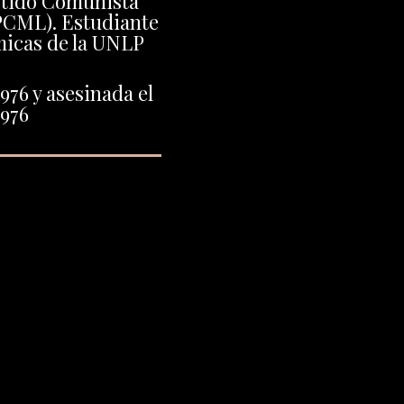
artido Comunista
PCML). Estudiante
icas de la UNLP
976 y asesinada el
1976