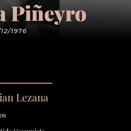
a Piñeyro
/12/1976
rian Lezana
os