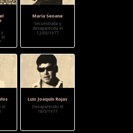
el
María Seoane
e
Secuestrada y
desaparecida el
 y
12/05/1977
 el
7
elos
Luis Joaquín Rojas
 el
Desaparecido el
8
18/5/1977