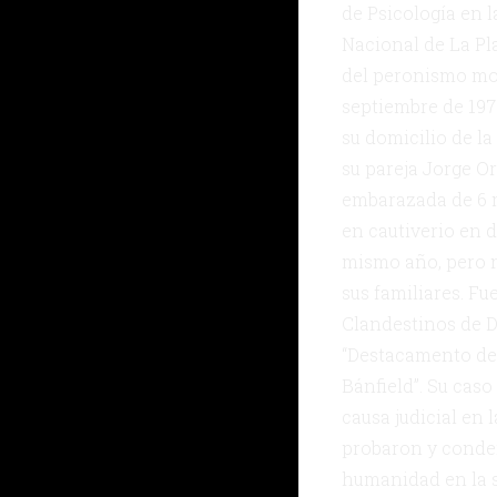
de Psicología en 
Nacional de La Pla
del peronismo mo
septiembre de 197
su domicilio de la 
su pareja Jorge O
embarazada de 6 m
en cautiverio en 
mismo año, pero n
sus familiares. Fu
Clandestinos de 
“Destacamento de 
Bánfield”. Su caso
causa judicial en 
probaron y conden
humanidad en la 