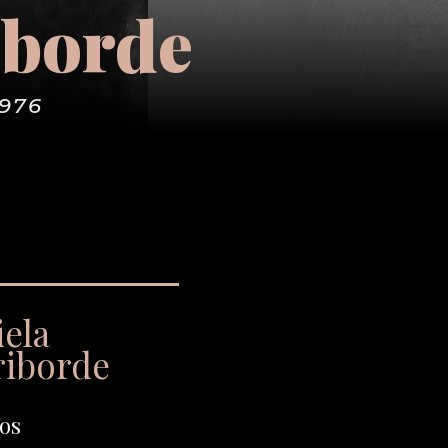
iborde
1976
iela
riborde
os