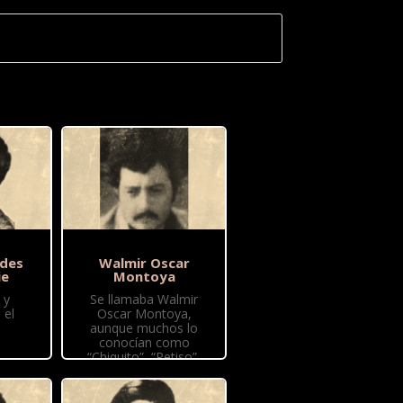
edes
Walmir Oscar
ie
Montoya
 y
Se llamaba Walmir
 el
Oscar Montoya,
aunque muchos lo
conocían como
“Chiquito”, “Petiso”,
“Puño” o “Puñalito”.
Tenía 25 años y había
nacido el 14 de