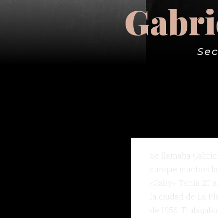
Gabri
Sec
Se llamaba Gabriel
aunque muchos l
«Gaby». Tenía 20 
la ciudad de La Pl
de 1956. Trabajab