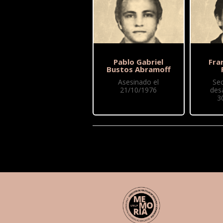
Pablo Gabriel
Fra
Bustos Abramoff
Asesinado el
Se
21/10/1976
des
3