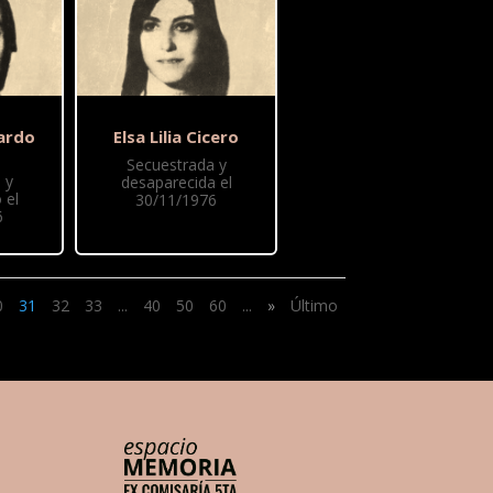
febrero de 1952 en
Comodoro Rivadavia,
provincia de Chubut.
Militaba en
Montoneros, estaba
en pareja con Laura
Carlotto que...
ardo
Elsa Lilia Cicero
Secuestrada y
 y
desaparecida el
 el
30/11/1976
6
0
31
32
33
...
40
50
60
...
»
Último