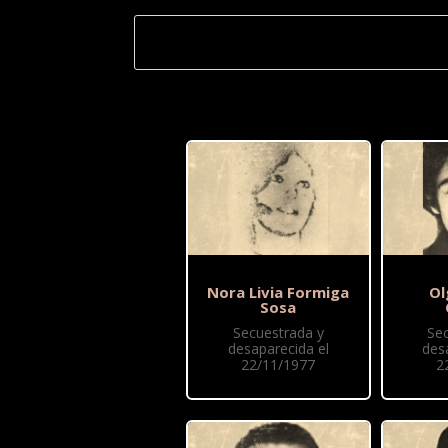
Nora Livia Formiga
Ol
Sosa
Secuestrada y
Se
desaparecida el
des
22/11/1977
2