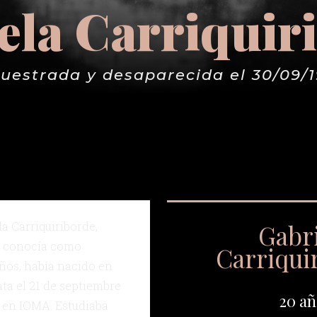
ela Carriquir
uestrada y desaparecida el 30/09/
a Carriquiriborde,
Gabr
a conocía como
Carriqui
años, había nacido en
ata el 21 de septiembre
20 añ
a en IOMA. Estudiaba