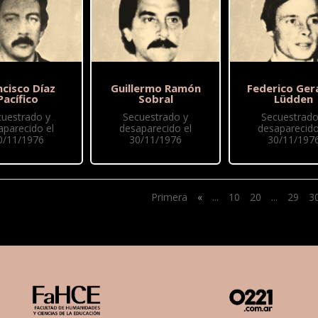
ncisco Díaz
Guillermo Ramón
Federico Ger
Pacífico
Sobral
Lüdden
cuestrado y
Secuestrado y
Secuestrado
aparecido el
desaparecido el
desaparecido
0/11/1976
30/11/1976
30/11/197
Primera
«
...
10
20
...
29
3