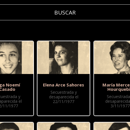
ga Noemí
Elena Arce Sahores
María Merc
Casado
Hourqueb
Secuestrada y
cuestrada y
Secuestrada
desaparecida el
aparecida el
desaparecida
22/11/1977
2/11/1977
3/11/1977