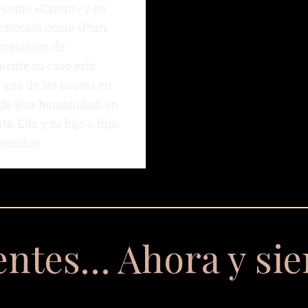
a como «Camps» y en
conocida como «Plan
ropiación de
ente su caso está
 una de las causas en
s de lesa humanidad, en
ta. Ella y su hijo o hija
recidos.
entes… Ahora y si