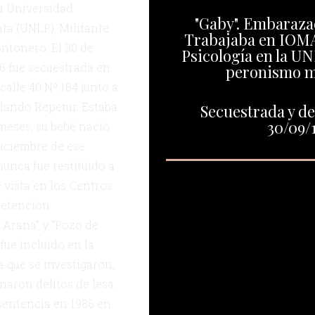
la Universidad
"Gaby". Embaraza
ta (UNLP). Militante
Trabajaba en IOMA
ntonero. El 30 de
Psicología en la UN
6 fue secuestrada en
peronismo 
calle 40 Nº 184 junto a
rlando Repetur. Estaba
Secuestrada y de
30/09/
eses, su bebé nació
diciembre de ese
unca fue restituido a
e vista en los Centros
Detención
Arana” y “Pozo de
 fue incluido en la
la que se investigaron,
aron delitos de lesa
sentencia en 1986 en