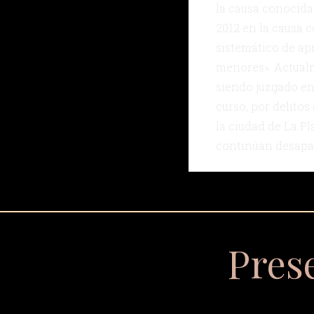
la causa conocid
2012 en la causa 
sistemático de ap
menores». Actualm
siendo juzgado en
curso, por delito
la ciudad de La Pla
continúan desapa
Pres