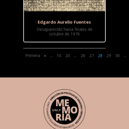
Edgardo Aurelio Fuentes
Desaparecido hacia finales de
octubre de 1976
Primera
«
...
10
20
...
26
27
28
29
30
...