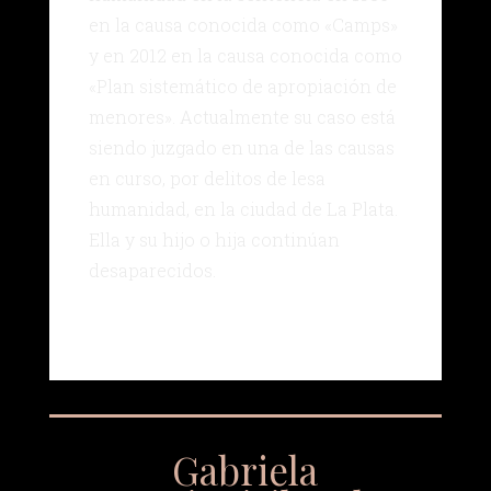
en la causa conocida como «Camps»
y en 2012 en la causa conocida como
«Plan sistemático de apropiación de
menores». Actualmente su caso está
siendo juzgado en una de las causas
en curso, por delitos de lesa
humanidad, en la ciudad de La Plata.
Ella y su hijo o hija continúan
desaparecidos.
Gabriela