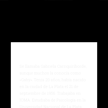
Se llamaba Gabriela Carriquiriborde,
aunque muchos la conocía como
«Gaby». Tenía 20 años, había nacido
en la ciudad de La Plata el 21 de
septiembre de 1956. Trabajaba en
IOMA. Estudiaba de Psicología en la
Universidad Nacional de La Plata