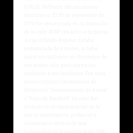
(UNLP). Militante del peronismo
montonero. El 30 de septiembre de
1976 fue secuestrada en su domicilio
de la calle 40 Nº 184 junto a su pareja
Jorge Orlando Repetur. Estaba
embarazada de 6 meses, su bebé
nació en cautiverio en diciembre de
ese mismo año, pero nunca fue
restituido a sus familiares. Fue vista
en los Centros Clandestinos de
Detención “Destacamento de Arana”
y “Pozo de Bánfield”. Su caso fue
incluido en la causa judicial en la
que se investigaron, probaron y
condenaron delitos de lesa
humanidad en la sentencia en 1986