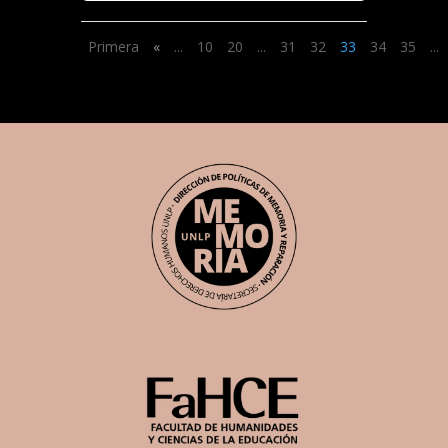
Primera
«
...
10
20
...
31
32
33
34
35
...