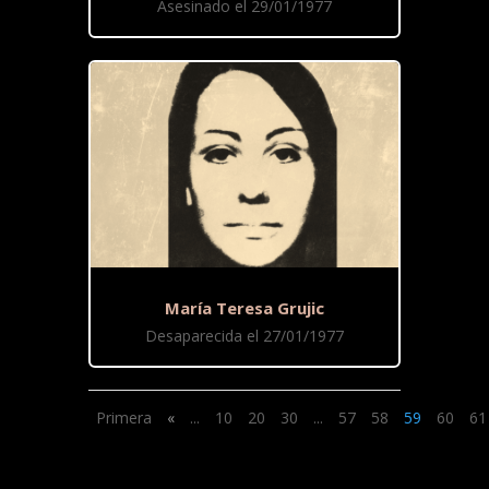
Asesinado el 29/01/1977
María Teresa Grujic
Desaparecida el 27/01/1977
Primera
«
...
10
20
30
...
57
58
59
60
61