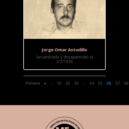
Jorge Omar Astudillo
Secuestrado y desaparecido el
2/7/1976
Primera
«
...
10
20
30
...
54
55
56
57
58