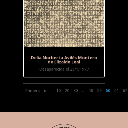
Delia Norberta Avilés Montero
de Elizalde Leal
Desaparecida el 25/1/1977
Primera
«
...
10
20
30
...
58
59
60
61
62