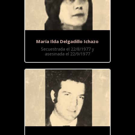
María Ilda Delgadillo Ichazo
Secuestrada el 22/8/1977 y
asesinada el 22/9/1977