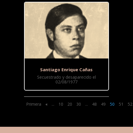
Santiago Enrique Cañas
Secuestrado y desaparecido el
02/08/1977
Primera
«
...
10
20
30
...
48
49
50
51
52