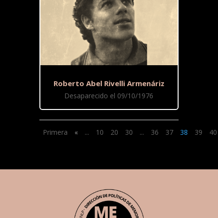
Roberto Abel Rivelli Armenáriz
Desaparecido el 09/10/1976
Primera
«
...
10
20
30
...
36
37
38
39
40