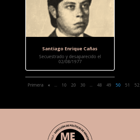
Santiago Enrique Cañas
Secuestrado y desaparecido el
02/08/1977
Primera
«
...
10
20
30
...
48
49
50
51
52