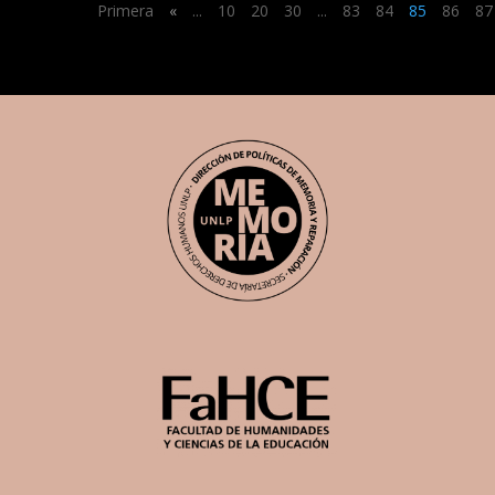
Primera
«
...
10
20
30
...
83
84
85
86
87