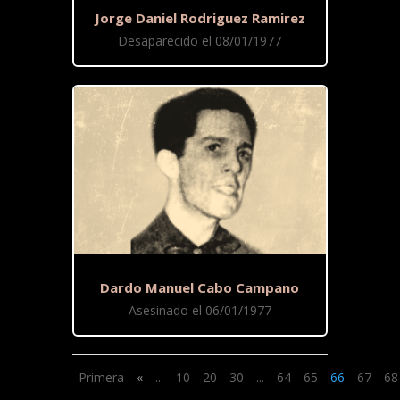
Jorge Daniel Rodriguez Ramirez
Desaparecido el 08/01/1977
Dardo Manuel Cabo Campano
Asesinado el 06/01/1977
Primera
«
...
10
20
30
...
64
65
66
67
68