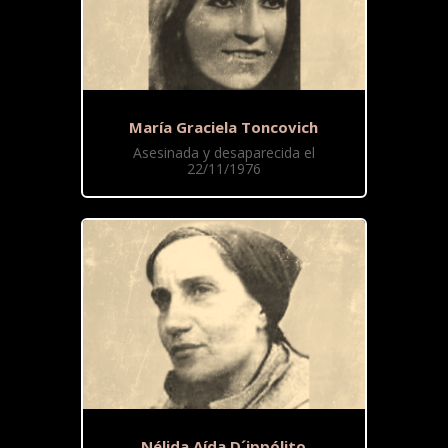
María Graciela Toncovich
Asesinada y desaparecida el
22/11/1976
Nélida Aída D´ippólito