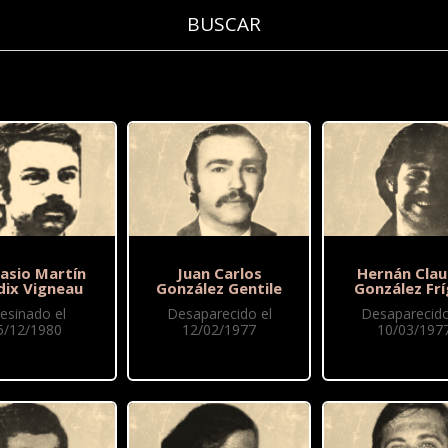
asio Martín
Juan Carlos
Hernán Clau
dix Vigneau
González Gentile
González Frí
esinado el
Desaparecido el
Desaparecido
5/12/1980
12/02/1977
10/03/197