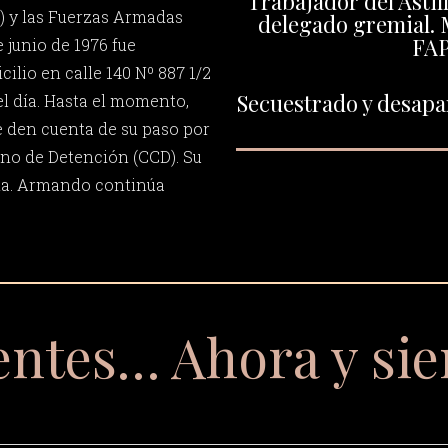
Trabajador del Astil
) y las Fuerzas Armadas
delegado gremial. M
FA
e junio de 1976 fue
ilio en calle 140 Nº 887 1/2
Secuestrado y desapar
del día. Hasta el momento,
 den cuenta de su paso por
no de Detención (CCD). Su
cia. Armando continúa
entes… Ahora y si