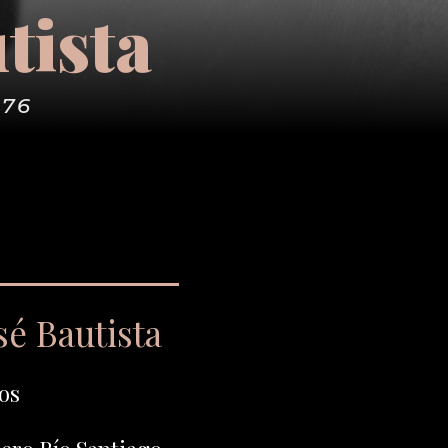
tista
976
é Bautista
os