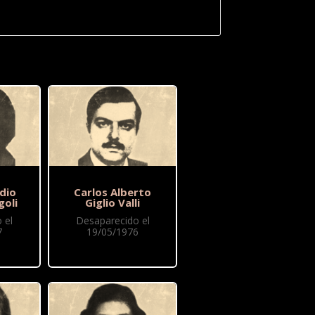
dio
Carlos Alberto
goli
Giglio Valli
 el
Desaparecido el
7
19/05/1976