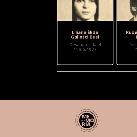
Liliana Élida
Rubé
Galletti Busi
Desaparecida el
Des
12/06/1977
2