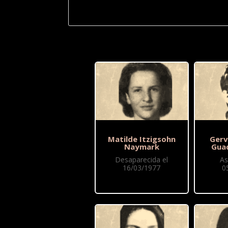
Matilde Itzigsohn
Gerv
Naymark
Gua
Desaparecida el
As
16/03/1977
0