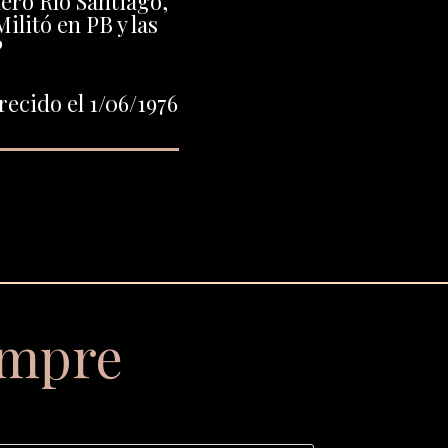
lero Río Santiago,
ilitó en PB y las
P
ecido el 1/06/1976
empre