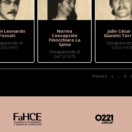
n Leonardo
Norma
Julio César
Fossati
Concepción
Giacinti Torr
Finocchiaro La
aparecido el
Desaparecido
Spina
1/01/1977
17/01/197
Desaparecida el
24/12/1975
Primera
«
...
8