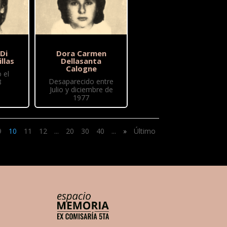
 Di
Dora Carmen
illas
Dellasanta
Calogne
 el
Desaparecido entre
8
Julio y diciembre de
1977
9
10
11
12
...
20
30
40
...
»
Último