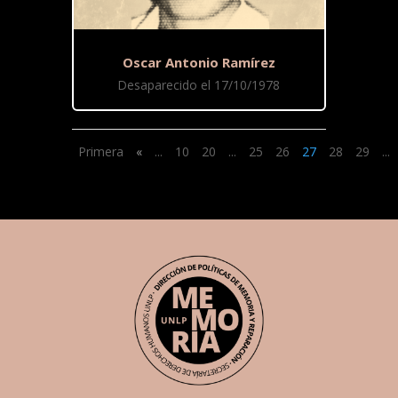
Oscar Antonio Ramírez
Desaparecido el 17/10/1978
Primera
«
...
10
20
...
25
26
27
28
29
...