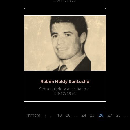
27/11/1977
Rubén Heldy Santucho
Secuestrado y asesinado el
03/12/1976
Primera
«
...
10
20
...
24
25
26
27
28
...