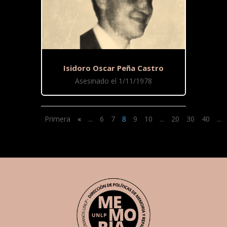
Isidoro Oscar Peña Castro
Asesinado el 1/11/1978
Primera
«
...
6
7
8
9
10
...
20
30
40
...