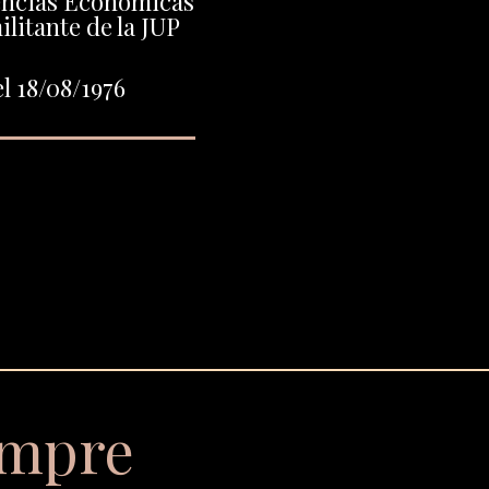
encias Económicas
litante de la JUP
l 18/08/1976
empre