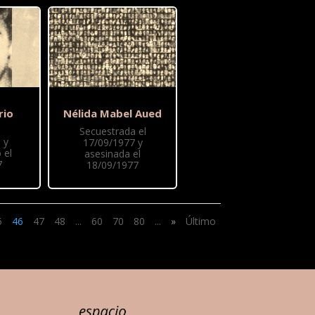
rio
Nélida Mabel Aued
Secuestrada el
 y
17/09/1977 y
 el
asesinada el
7
18/09/1977
5
46
47
48
...
60
70
80
...
»
Último