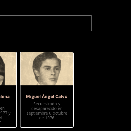
lena
Miguel Ángel Calvo
Secuestrado y
 en
desaparecido en
1977 y
septiembre u octubre
l
de 1976
7