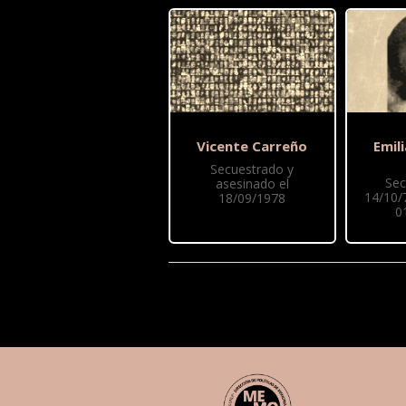
Vicente Carreño
Emil
Secuestrado y
Sec
asesinado el
14/10/7
18/09/1978
0