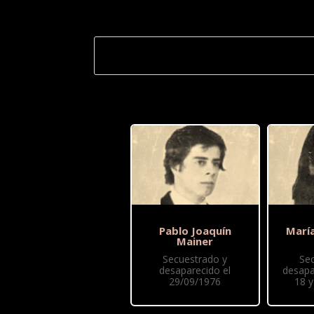
Pablo Joaquín
Marí
Mainer
Secuestrado y
Se
desaparecido el
desapa
29/09/1976
18 