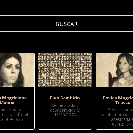
a Magdalena
Elva Sambido
Emilce Magda
Mainer
Trucco
Secuestrada y
cuestrada y
Secuestrada
desaparecida el
recida entre el
septiembre de 
16/09/1976
y 20/09/1976
asesinada e
08/12/197