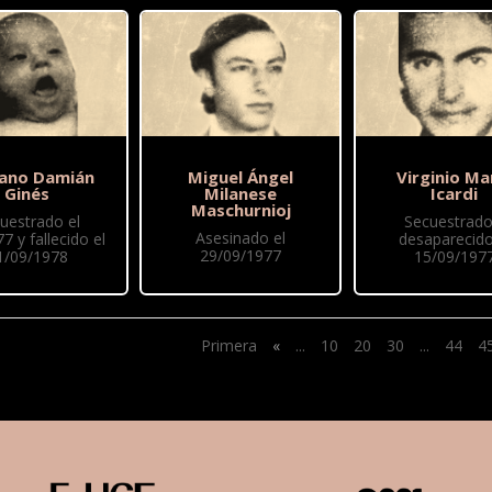
iano Damián
Miguel Ángel
Virginio Ma
Ginés
Milanese
Icardi
Maschurnioj
uestrado el
Secuestrado
Asesinado el
7 y fallecido el
desaparecido
29/09/1977
1/09/1978
15/09/197
Primera
«
...
10
20
30
...
44
4