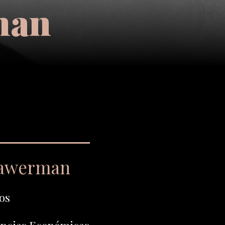
man
rawerman
os