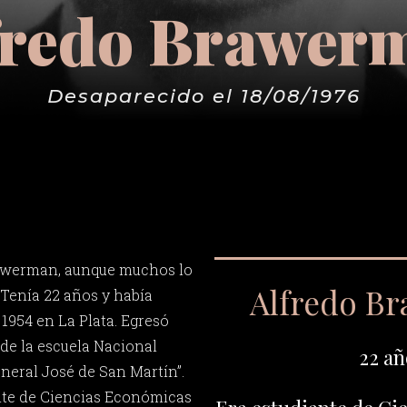
fredo Brawer
Desaparecido el 18/08/1976
awerman, aunque muchos lo
Alfredo B
Tenía 22 años y había
 1954 en La Plata. Egresó
de la escuela Nacional
22 añ
eneral José de San Martín”.
nte de Ciencias Económicas