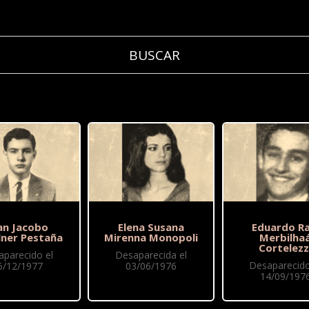
an Jacobo
Elena Susana
Eduardo Ra
lner Pestaña
Mirenna Monopoli
Merbilha
Cortelezz
aparecido el
Desaparecida el
Desaparecido
5/12/1977
03/06/1976
14/09/197