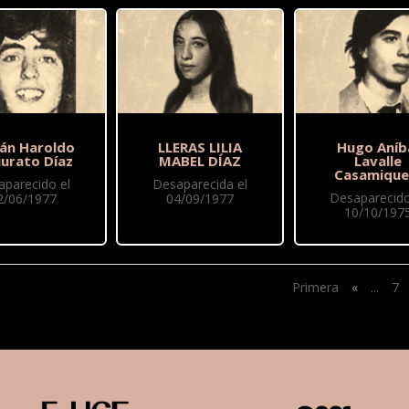
ián Haroldo
LLERAS LILIA
Hugo Aníb
iurato Díaz
MABEL DÍAZ
Lavalle
Casamique
aparecido el
Desaparecida el
Desaparecido
2/06/1977
04/09/1977
10/10/197
Primera
«
...
7