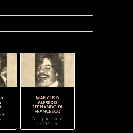
úl
MANCUSO
á
ALFREDO
i
FERNANDO DI
FRANCESCO
 el
Desaparecido el
6
17/11/1976