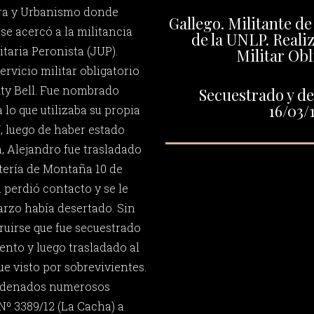
ura y Urbanismo donde
Gallego. Militante de
 se acercó a la militancia
de la UNLP. Realiz
taria Peronista (JUP).
Militar Obl
ervicio militar obligatorio
ity Bell. Fue nombrado
Secuestrado y de
16/03/
 lo que utilizaba su propia
, luego de haber estado
, Alejandro fue trasladado
tería de Montaña 10 de
a perdió contacto y se le
arzo había desertado. Sin
uirse que fue secuestrado
ento y luego trasladado al
e visto por sobrevivientes.
ondenados numerosos
Nº 3389/12 (La Cacha) a