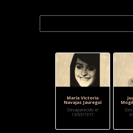
María Victoria
Ju
Navajas Jauregui
Mogi
Desaparecido el
Des
13/05/1977
0