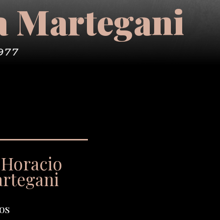
a Martegani
977
 Horacio
artegani
os