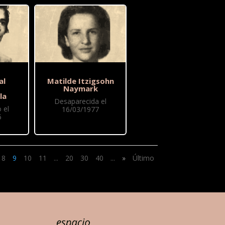
al
Matilde Itzigsohn
Naymark
la
Desaparecida el
 el
16/03/1977
5
8
9
10
11
...
20
30
40
...
»
Último