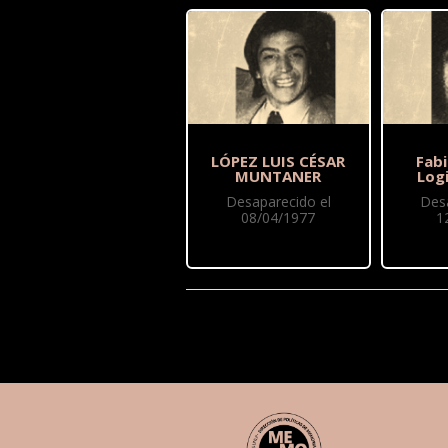
LÓPEZ LUIS CÉSAR
Fab
MUNTANER
Log
Desaparecido el
Des
08/04/1977
1