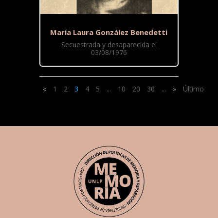
María Laura González Benedetti
Secuestrada y desaparecida el
03/08/1976
«
1
2
3
4
5
...
10
20
30
...
»
Último