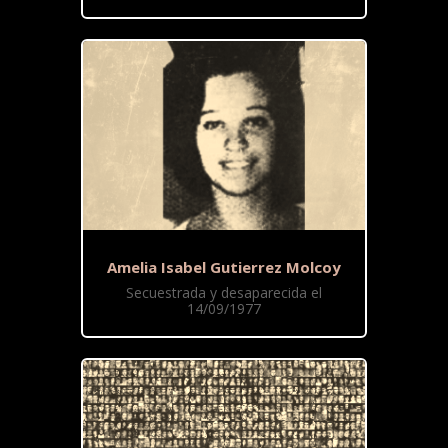
Amelia Isabel Gutierrez Molcoy
Secuestrada y desaparecida el
14/09/1977