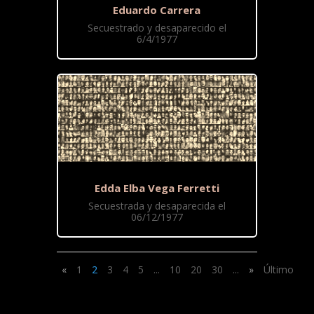
Eduardo Carrera
Secuestrado y desaparecido el
6/4/1977
Edda Elba Vega Ferretti
Secuestrada y desaparecida el
06/12/1977
«
1
2
3
4
5
...
10
20
30
...
»
Último