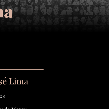
ma
osé Lima
os