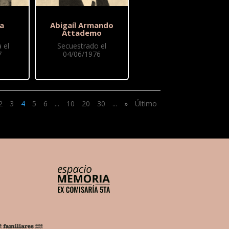
ia
Abigaíl Armando
Attademo
 el
Secuestrado el
7
04/06/1976
2
3
4
5
6
...
10
20
30
...
»
Último