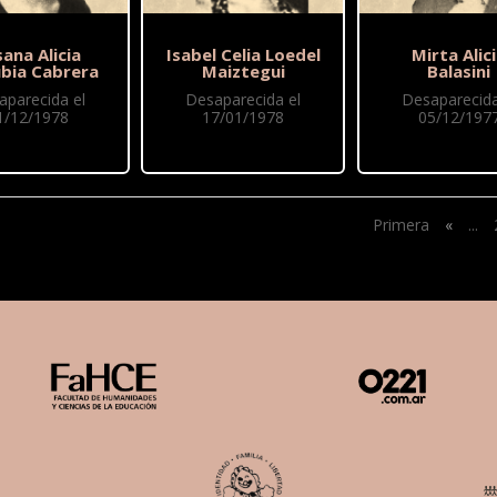
ana Alicia
Isabel Celia Loedel
Mirta Alic
ubia Cabrera
Maiztegui
Balasini
aparecida el
Desaparecida el
Desaparecida
1/12/1978
17/01/1978
05/12/197
Primera
«
...