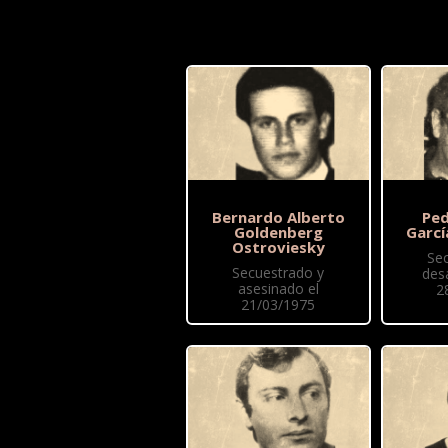
Bernardo Alberto
Ped
Goldenberg
Garcí
Ostroviesky
Se
Secuestrado y
des
asesinado el
2
21/03/1975