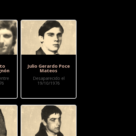
to
Julio Gerardo Poce
gnón
Mateos
entre
Desaparecido el
76
19/10/1976